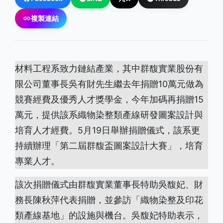
複製連結
材料工程系致力鏈結產業，其中群馥實業股份有
限公司董事長吳有財先生繼去年捐贈10萬元做為
競賽經費及優秀人才獎學金，今年加碼再捐贈15
萬元，提供該系織物染整類產線研發圖案設計與
培育人才經費。5月19日舉辦捐贈儀式，該系更
持續辦理「第二屆群馥盃圖案設計大賽」，培育
專業人才。
該次捐贈儀式由群馥實業董事長特助吳馥妃、財
務長陳秋萍代表捐贈，並參訪「織物染整及印花
類產線基地」的設施與機台。吳馥妃特助表示，