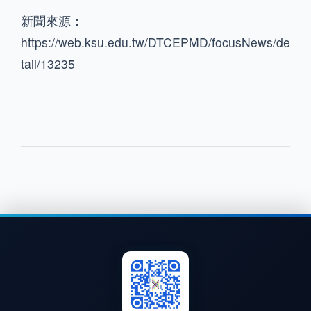
新聞來源：
https://web.ksu.edu.tw/DTCEPMD/focusNews/de
tail/13235