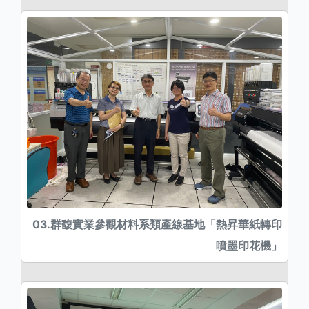
03.群馥實業參觀材料系類產線基地「熱昇華紙轉印
噴墨印花機」