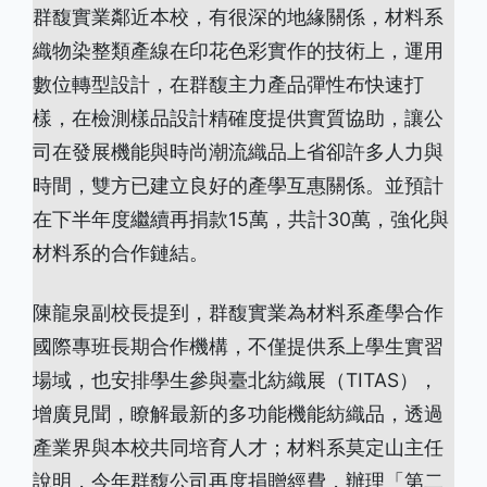
群馥實業鄰近本校，有很深的地緣關係，材料系
織物染整類產線在印花色彩實作的技術上，運用
數位轉型設計，在群馥主力產品彈性布快速打
樣，在檢測樣品設計精確度提供實質協助，讓公
司在發展機能與時尚潮流織品上省卻許多人力與
時間，雙方已建立良好的產學互惠關係。並預計
在下半年度繼續再捐款15萬，共計30萬，強化與
材料系的合作鏈結。
陳龍泉副校長提到，群馥實業為材料系產學合作
國際專班長期合作機構，不僅提供系上學生實習
場域，也安排學生參與臺北紡織展（TITAS），
增廣見聞，瞭解最新的多功能機能紡織品，透過
產業界與本校共同培育人才；材料系莫定山主任
說明，今年群馥公司再度捐贈經費，辦理「第二