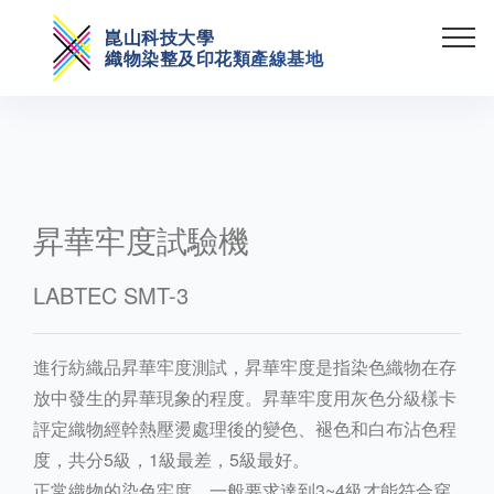
崑山科技大學
織物染整及印花類產線基地
昇華牢度試驗機
LABTEC SMT-3
進行紡織品昇華牢度測試，昇華牢度是指染色織物在存
放中發生的昇華現象的程度。昇華牢度用灰色分級樣卡
評定織物經幹熱壓燙處理後的變色、褪色和白布沾色程
度，共分5級，1級最差，5級最好。
正常織物的染色牢度，一般要求達到3~4級才能符合穿