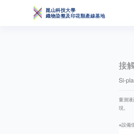
崑山科技大學
織物染整及印花類產線基地
接
Si-pl
量測液
現。
※設備