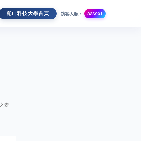
訪客人數：
336931
崑山科技大學首頁
之表